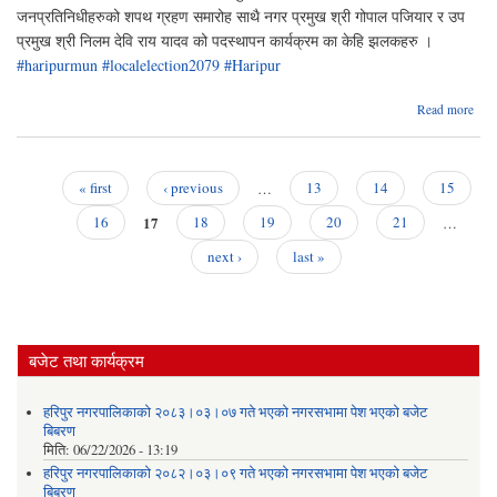
जनप्रतिनिधीहरुको शपथ ग्रहण समारोह साथै नगर प्रमुख श्री गोपाल पजियार र उप
प्रमुख श्री निलम देवि राय यादव को पदस्थापन कार्यक्रम का केहि झलकहरु ।
#haripurmun
#localelection2079
#Haripur
abou
Read more
जनप्
समा
« first
‹ previous
…
13
14
15
Pages
17
16
18
19
20
21
…
next ›
last »
बजेट तथा कार्यक्रम
हरिपुर नगरपालिकाको २०८३।०३।०७ गते भएको नगरसभामा पेश भएको बजेट
बिबरण
मिति:
06/22/2026 - 13:19
हरिपुर नगरपालिकाको २०८२।०३।०९ गते भएको नगरसभामा पेश भएको बजेट
बिबरण