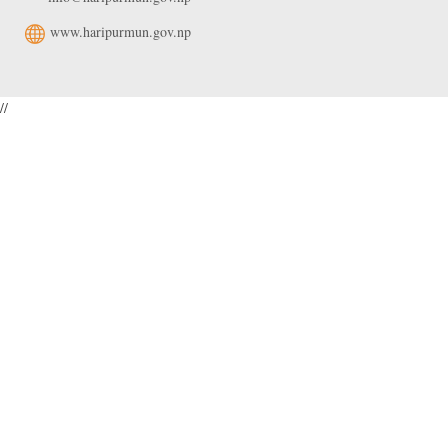
www.haripurmun.gov.np
//