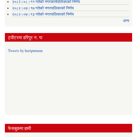
२०८२।०८।११ गतेको नगरकार्यपालिकाको निर्णय
२०८२।०७।१७ गतेको नगरपालिकाको निर्णय
२०८२।०७।१३ गतेको नगरपालिकाको निर्णय
अन्य
ट्वीटरमा हरिपुर न. पा
Tweets by haripurmun
फेसबुकमा हामी