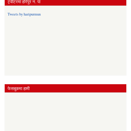
ट्वीटरमा हरिपुर न. पा
Tweets by haripurmun
फेसबुकमा हामी