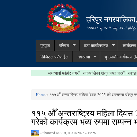
हरिपुर नगरपालिका
"स्वच्छ ! सुन्दर !! समुन्नत !! हरिपुर
गृहपृष्ठ
परिचय
वडा कार्यालयहरु
कार्यक्र
डिजिटल प्रोफाईल
नगरसभा
भु उपयोग वर्गिकरण (क
जथाभाबी फोहोर नगरौं | नगरपालिका क्षेत्र सफा र
Home
» ११५ औँ अन्तराष्ट्रिय महिला दिवस 2025 को अवसरमा हरिपुर नगर
You are here
११५ औँ अन्तराष्ट्रिय महिला दिव
गरेको कार्यक्रम भव्य रुपमा सम्पन्
Submitted on:
Sat, 03/08/2025 - 15:26