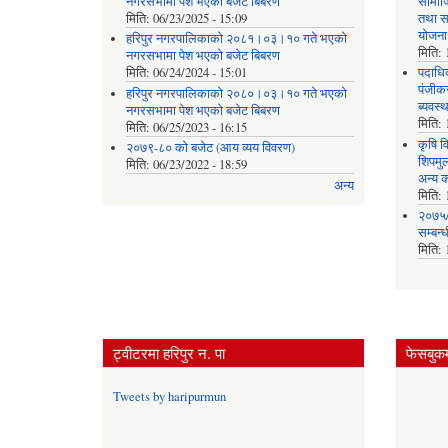
नगरसभामा पेश भएको बजेट बिबरण
सामाज
मिति:
06/23/2025 - 15:09
तथा स
योजना
हरिपुर नगरपालिकाको २०८१।०३।१० गते भएको
मिति:
नगरसभामा पेश भएको बजेट बिबरण
मिति:
06/24/2024 - 15:01
पदाधिक
पंजीकर
हरिपुर नगरपालिकाको २०८०।०३।१० गते भएको
ब्यवस्
नगरसभामा पेश भएको बजेट बिबरण
मिति:
मिति:
06/25/2023 - 16:15
कृषि व
२०७९-८० को बजेट (आय व्यय विवरण)
शिपमु
मिति:
06/23/2022 - 18:59
अन्य क
अन्य
मिति:
२०७५/
सम्बन्
मिति:
ट्वीटरमा हरिपुर न. पा
फेसबुकम
Tweets by haripurmun