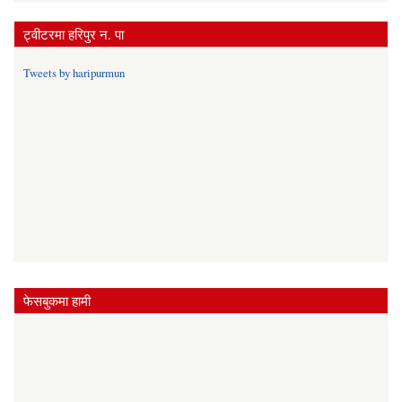
ट्वीटरमा हरिपुर न. पा
Tweets by haripurmun
फेसबुकमा हामी