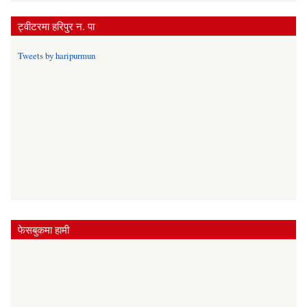
ट्वीटरमा हरिपुर न. पा
Tweets by haripurmun
फेसबुकमा हामी