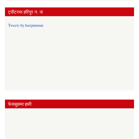
ट्वीटरमा हरिपुर न. पा
Tweets by haripurmun
फेसबुकमा हामी