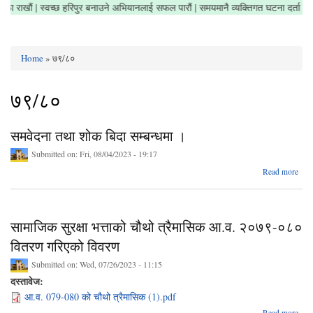
ेत्र सफा राखौं | स्वच्छ हरिपुर बनाउने अभियानलाई सफल पारौं | समयमानै व्यक्तिगत घटना दर्ता
Home
» ७९/८०
You are here
७९/८०
समवेदना तथा शोक बिदा सम्बन्धमा ।
Submitted on:
Fri, 08/04/2023 - 19:17
ab
Read more
समवे
सामाजिक सुरक्षा भत्ताको चौथो त्रैमासिक आ.व. २०७९-०८०
सम्बन
वितरण गरिएको विवरण
Submitted on:
Wed, 07/26/2023 - 11:15
दस्तावेज:
आ.व. 079-080 को चौथो त्रैमासिक (1).pdf
Read more