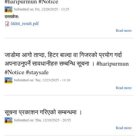
#haripurmun #Notice
Submitted on:
Fri, 12/26/2025 - 13:25
दस्तावेज:
likhit_result.pdf
ab
Read more
परीक
गर
जाडोमा आगो ताप्दा, हिटर बाल्दा वा गिजरको प्रयोग गर्दा
#ha
अपनाउनुपर्ने सावधानीहरु सम्बन्धि सूचना । #haripurmun
#Notice #staysafe
Submitted on:
Tue, 12/23/2025 - 11:16
abo
Read more
हि
गिज
गर्दा 
सूचना प्रकाशन गरिएको सम्बन्धमा ।
सम्
Submitted on:
Thu, 12/18/2025 - 20:55
ab
Read more
#ha
स
प्रक