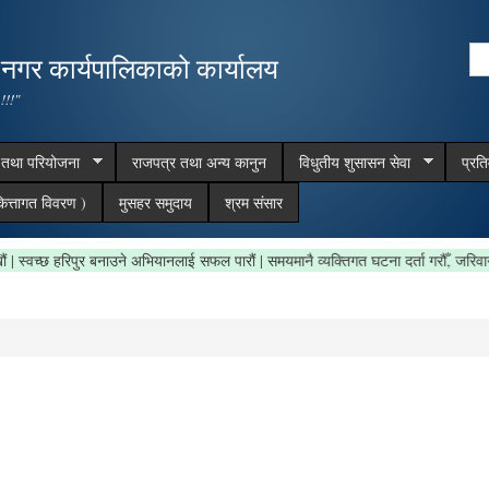
Skip to
main
Se
,नगर कार्यपालिकाको कार्यालय
content
Search form
 !!!"
म तथा परियोजना
राजपत्र तथा अन्य कानुन
विधुतीय शुसासन सेवा
प्रत
ित्तागत विवरण )
मुसहर समुदाय
श्रम संसार
फा राखौं | स्वच्छ हरिपुर बनाउने अभियानलाई सफल पारौं | समयमानै व्यक्तिगत घटना दर्ता गरौँ,