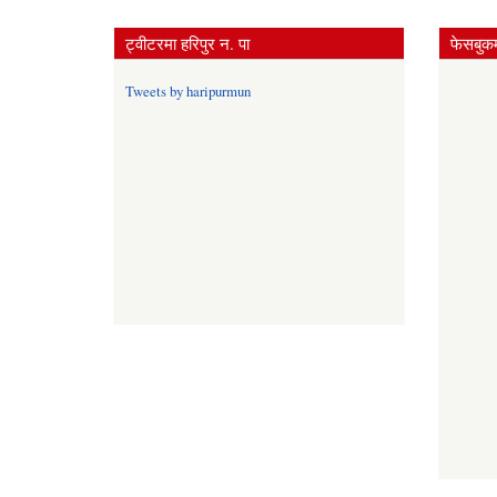
ट्वीटरमा हरिपुर न. पा
फेसबुकम
Tweets by haripurmun