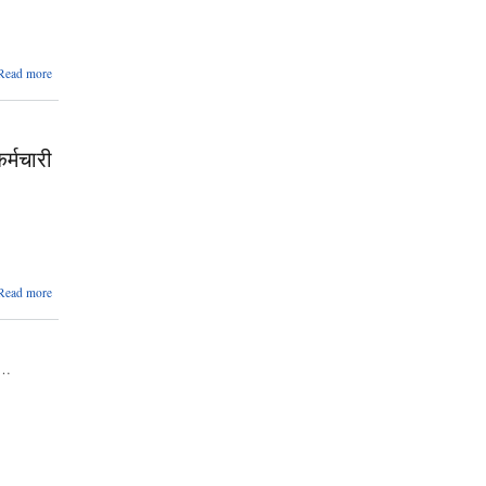
about
Read more
२०७७।०६।
२० गतेको
कार्यपालिकाको
निर्णय
र्मचारी
about २०७७।
Read more
०६।०२ गतेको
कार्यपालिकाको
वैठक (सेनेटरी
प्याड,स्वयमसेवक
…
शिक्षक,५ बेड
कोभिड
अस्पताल,
स्वास्थ्य कर्मचारी
करार )