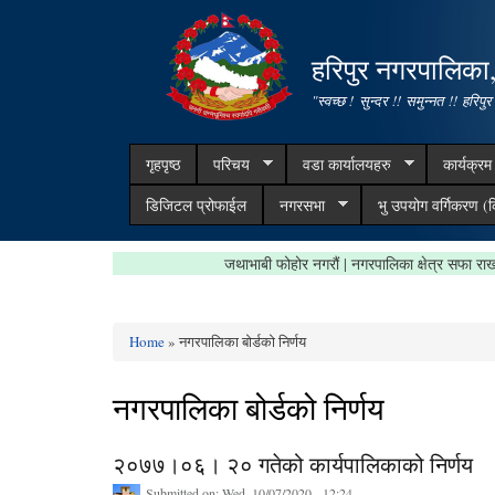
हरिपुर नगरपालिका
"स्वच्छ ! सुन्दर !! समुन्नत !! हरिपुर
गृहपृष्ठ
परिचय
वडा कार्यालयहरु
कार्यक्र
डिजिटल प्रोफाईल
नगरसभा
भु उपयोग वर्गिकरण (क
जथाभाबी फोहोर नगरौं | नगरपालिका क्षेत्र स
Home
» नगरपालिका बोर्डको निर्णय
You are here
नगरपालिका बोर्डको निर्णय
२०७७।०६। २० गतेको कार्यपालिकाको निर्णय
Submitted on:
Wed, 10/07/2020 - 12:24