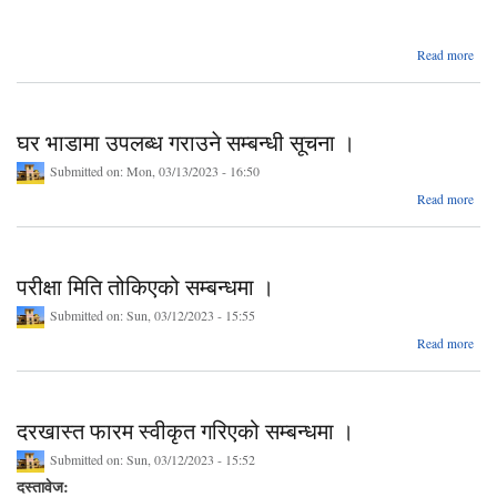
स
abo
Read more
आ
अ
प्रयो
घर भाडामा उपलब्ध गराउने सम्बन्धी सूचना ।
त
परी
Submitted on:
Mon, 03/13/2023 - 16:50
abo
Read more
प्
ग
भाडा
स
उपलब
स
गराउ
परीक्षा मिति तोकिएको सम्बन्धमा ।
सम्बन
सूच
Submitted on:
Sun, 03/12/2023 - 15:55
ab
Read more
पर
तोकि
सम्बन
दरखास्त फारम स्वीकृत गरिएको सम्बन्धमा ।
Submitted on:
Sun, 03/12/2023 - 15:52
दस्तावेज: