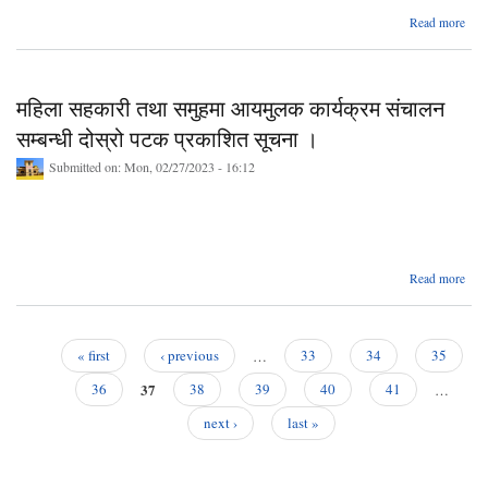
a
Read more
नगरस
आधा
(कक
महिला सहकारी तथा समुहमा आयमुलक कार्यक्रम संचालन
को अ
सम्बन्धी दोस्रो पटक प्रकाशित सूचना ।
संच
Submitted on:
Mon, 02/27/2023 - 16:12
सू
a
Read more
म
सह
सम
« first
‹ previous
…
33
34
35
आयम
Pages
37
कार्
36
38
39
40
41
…
सं
next ›
last »
सम्
द
प्रक